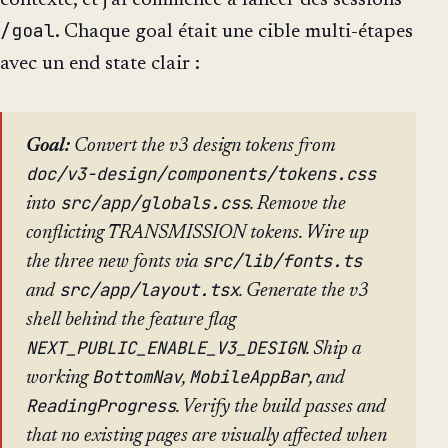
/goal
. Chaque goal était une cible multi-étapes
avec un end state clair :
Goal:
Convert the v3 design tokens from
doc/v3-design/components/tokens.css
src/app/globals.css
into
. Remove the
conflicting TRANSMISSION tokens. Wire up
src/lib/fonts.ts
the three new fonts via
src/app/layout.tsx
and
. Generate the v3
shell behind the feature flag
NEXT_PUBLIC_ENABLE_V3_DESIGN
. Ship a
BottomNav
MobileAppBar
working
,
, and
ReadingProgress
. Verify the build passes and
that no existing pages are visually affected when