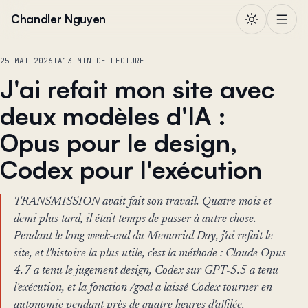
Aller au contenu
Chandler Nguyen
25 MAI 2026
IA
13 MIN DE LECTURE
J'ai refait mon site avec
deux modèles d'IA :
Opus pour le design,
Codex pour l'exécution
TRANSMISSION avait fait son travail. Quatre mois et
demi plus tard, il était temps de passer à autre chose.
Pendant le long week-end du Memorial Day, j'ai refait le
site, et l'histoire la plus utile, c'est la méthode : Claude Opus
4.7 a tenu le jugement design, Codex sur GPT-5.5 a tenu
l'exécution, et la fonction /goal a laissé Codex tourner en
autonomie pendant près de quatre heures d'affilée.