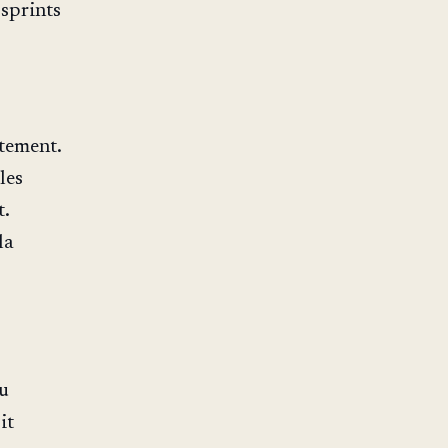
 sprints
tement.
les
t.
la
vu
it