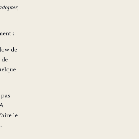
adopter,
ment :
low de
 de
quelque
 pas
IA
aire le
.