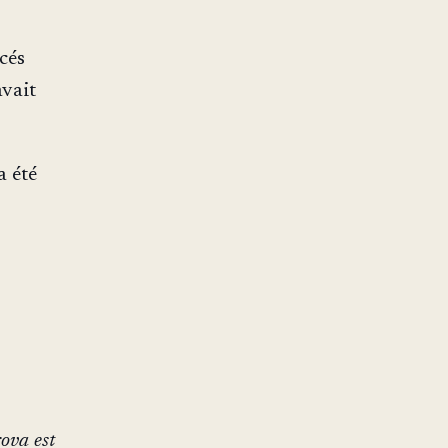
cés
avait
a été
rova est