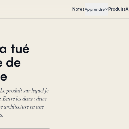
Notes
Produits
À
Apprendre
 a tué
e de
ne
 Le produit sur lequel je
. Entre les deux : deux
e architecture en une
s.