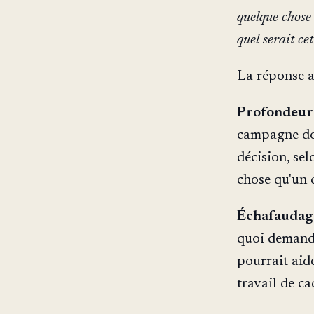
quelque chose 
quel serait ce
La réponse a
Profondeur v
campagne doc
décision, sel
chose qu'un 
Échafaudage 
quoi demande
pourrait aide
travail de c