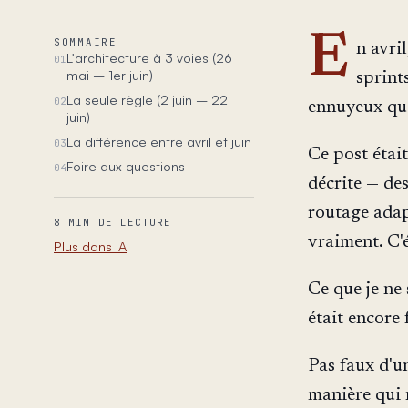
E
SOMMAIRE
n avril
L'architecture à 3 voies (26
01
mai – 1er juin)
sprints
La seule règle (2 juin – 22
02
ennuyeux qui
juin)
La différence entre avril et juin
03
Ce post était
Foire aux questions
04
décrite — des
routage adap
8 MIN DE LECTURE
vraiment. C'
Plus dans IA
Ce que je ne 
était encore 
Pas faux d'u
manière qui 