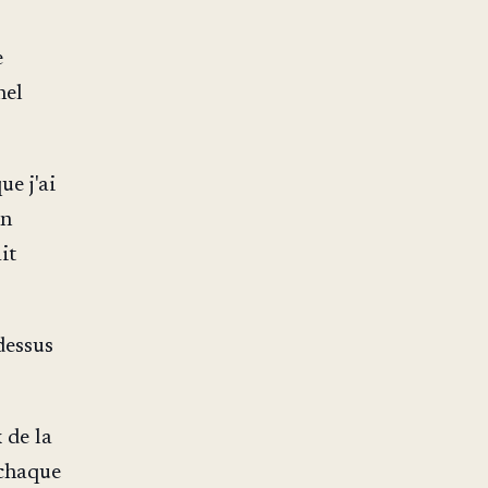
e
nel
ue j'ai
un
it
dessus
 de la
 chaque