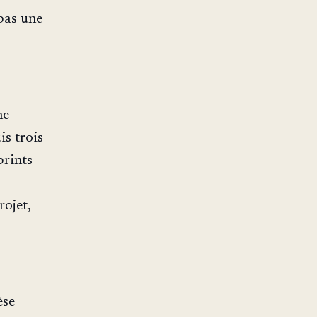
 pas une
ne
s trois
prints
s
rojet,
èse