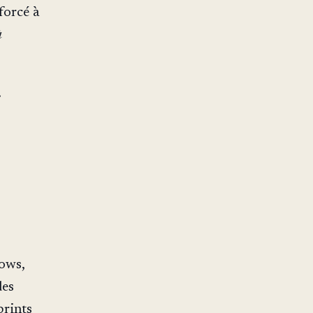
forcé à
à
.
lows,
des
prints