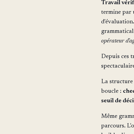
Travail véri
termine par 
d'évaluation.
grammatical
opérateur d'a
Depuis ces tr
spectaculair
La structure
boucle :
che
seuil de déc
Même grammai
parcours. L'