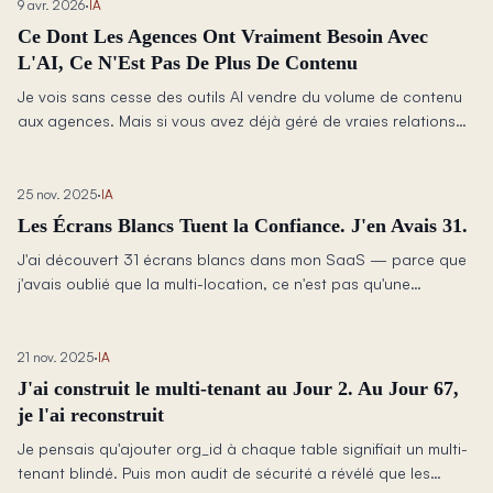
9 avr. 2026
·
IA
Ce Dont Les Agences Ont Vraiment Besoin Avec
L'AI, Ce N'Est Pas De Plus De Contenu
Je vois sans cesse des outils AI vendre du volume de contenu
aux agences. Mais si vous avez déjà géré de vraies relations
client, vous savez que le problème le plus dur, c'est la
confiance : isolation, permissions, contexte et absence de fuite
de la pensée d'un client dans le travail d'un autre.
25 nov. 2025
·
IA
Les Écrans Blancs Tuent la Confiance. J'en Avais 31.
J'ai découvert 31 écrans blancs dans mon SaaS — parce que
j'avais oublié que la multi-location, ce n'est pas qu'une
question d'accès aux données, c'est aussi une question de
contexte d'URL. Voici comment Claude Code m'a aidé à tout
corriger en une seule nuit.
21 nov. 2025
·
IA
J'ai construit le multi-tenant au Jour 2. Au Jour 67,
je l'ai reconstruit
Je pensais qu'ajouter org_id à chaque table signifiait un multi-
tenant blindé. Puis mon audit de sécurité a révélé que les