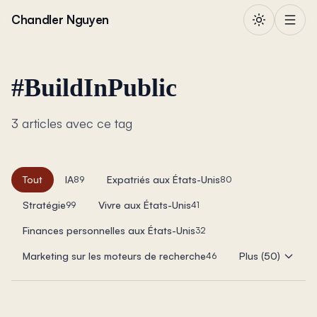
Aller au contenu
Chandler Nguyen
#
BuildInPublic
3 articles avec ce tag
Tout
IA
Expatriés aux États-Unis
89
80
Stratégie
Vivre aux États-Unis
99
41
Finances personnelles aux États-Unis
32
Marketing sur les moteurs de recherche
Plus (50)
46