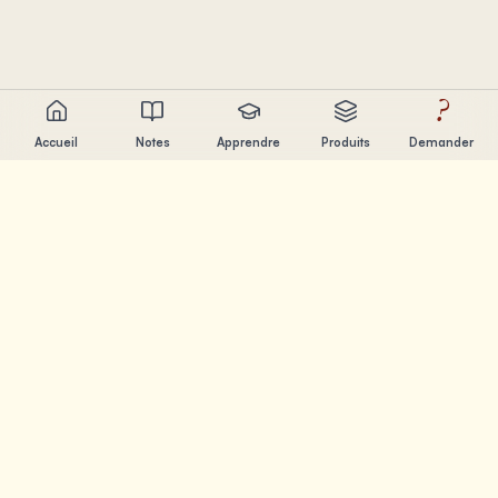
?
Accueil
Notes
Apprendre
Produits
Demander
Chandler Nguyen
Developpeur IA, eternel apprenant et createur de produits.
Je construis des outils qui aident les gens a apprendre et
creer.
PAGES