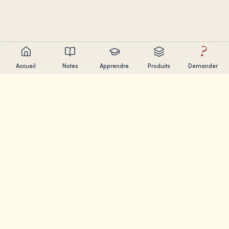
?
Accueil
Notes
Apprendre
Produits
Demander
Chandler Nguyen
Developpeur IA, eternel apprenant et createur de produits.
Je construis des outils qui aident les gens a apprendre et
creer.
PAGES