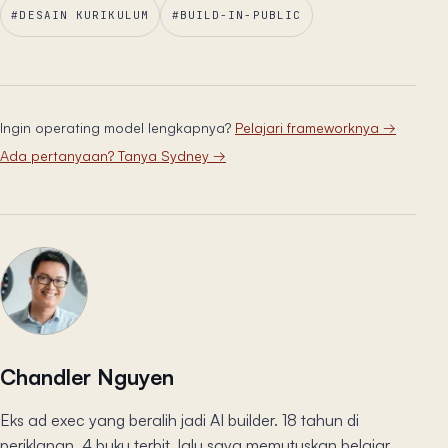
#
DESAIN KURIKULUM
#
BUILD-IN-PUBLIC
Ingin operating model lengkapnya?
Pelajari frameworknya
→
Ada pertanyaan? Tanya Sydney
→
Chandler Nguyen
Eks ad exec yang beralih jadi AI builder. 18 tahun di
periklanan, 4 buku terbit, lalu saya memutuskan belajar