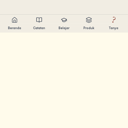
?
Beranda
Catatan
Belajar
Produk
Tanya
Chandler Nguyen
AI builder, lifelong learner, dan product creator. Build tools
yang bantu orang belajar dan berkarya.
HALAMAN
Catatan