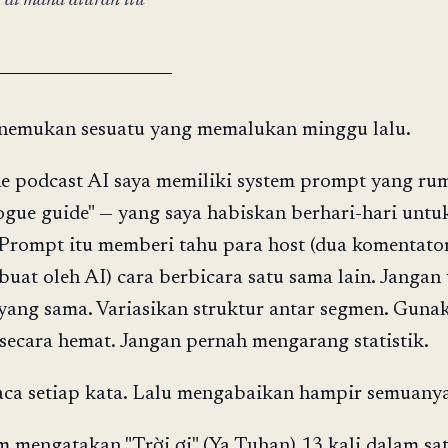
di mana aturan itu
nemukan sesuatu yang memalukan minggu lalu.
ne podcast AI saya memiliki system prompt yang ru
ogue guide" — yang saya habiskan berhari-hari untu
 Prompt itu memberi tahu para host (dua komentato
buat oleh AI) cara berbicara satu sama lain. Jangan
ang sama. Variasikan struktur antar segmen. Guna
secara hemat. Jangan pernah mengarang statistik.
 setiap kata. Lalu mengabaikan hampir semuanya
 mengatakan "Trời ơi" (Ya Tuhan) 13 kali dalam sa