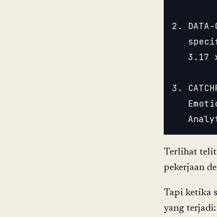
2. DATA-
   speci
   3.17 
3. CATCH
   Emoti
Terlihat tel
pekerjaan de
Tapi ketika 
yang terjadi: