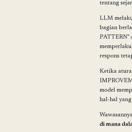
tentang seja
LLM melakuk
bagian ber
PATTERN" a
memperlaku
respons teta
Ketika atur
IMPROVEME
model memp
hal-hal yang
Wawasannya b
di mana dala