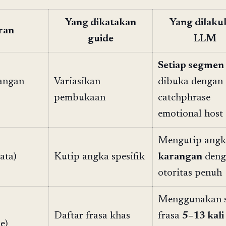
Yang dikatakan
Yang dilaku
ran
guide
LLM
Setiap segmen
jangan
Variasikan
dibuka dengan
pembukaan
catchphrase
emotional host
Mengutip ang
ata)
Kutip angka spesifik
karangan
deng
otoritas penuh
Menggunakan s
Daftar frasa khas
frasa
5–13 kali
e)