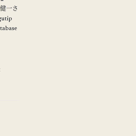
やー、健一さ
gutip
atabase
t