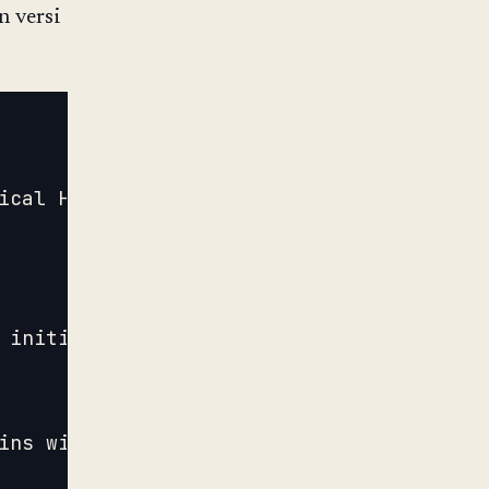
n versi
cal Host.

initiates,

ns with
