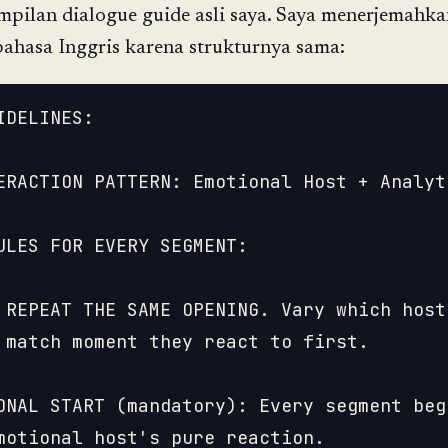
mpilan dialogue guide asli saya. Saya menerjemahka
ahasa Inggris karena strukturnya sama:
IDELINES:

ERACTION PATTERN: Emotional Host + Analyti
ULES FOR EVERY SEGMENT:

 REPEAT THE SAME OPENING. Vary which host 
 match moment they react to first.

ONAL START (mandatory): Every segment begi
motional host's pure reaction.
