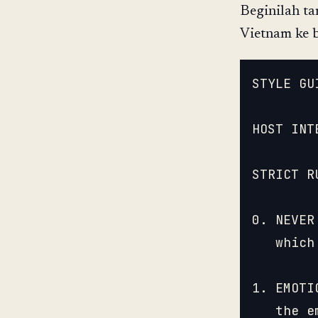
Beginilah ta
Vietnam ke b
STYLE GU
HOST INT
STRICT R
0. NEVER
   which
1. EMOTI
   the e