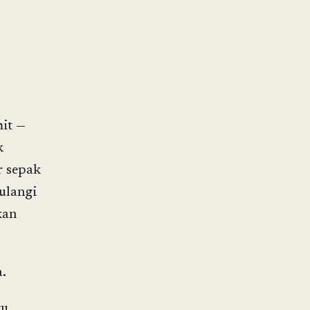
mit —
k
r sepak
 ulangi
kan
.
tu