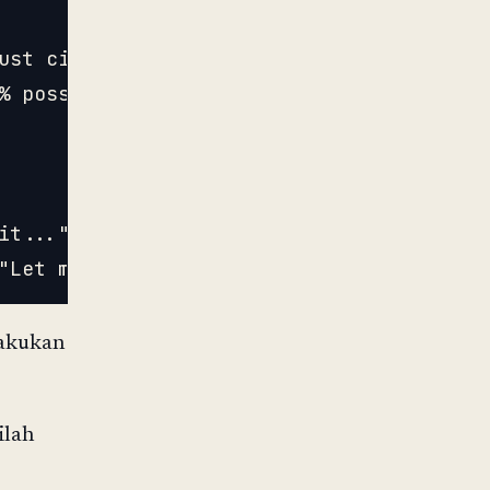
st cite

% possession,

t..."

lakukan
ilah