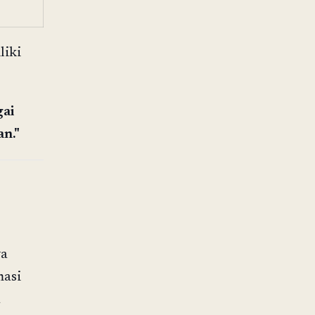
liki
ai
an."
ya
masi
a