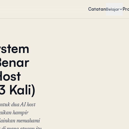
Catatan
Pr
Belajar
ystem
Benar
Host
3 Kali)
ntuk dua AI host
baikan hampir
melainkan memahami