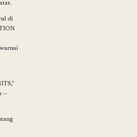
atar.
ul di
CTION
warnai
TS,"
n
—
ntang