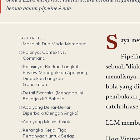
bahwa LLM memproses aturan secara berbeda tergantung 
berada dalam pipeline Anda.
S
DAFTAR ISI
aya me
Masalah Dua Mode Membaca
01
Polanya: Context vs.
02
Pipeli
Command
Solusinya: Biarkan Langkah
sebuah "dial
03
Review Menegakkan Apa yang
menulisnya.
Diabaikan Langkah
Generation
bola yang di
Detail Ekstraksi (Mengapa Ini
04
pembukaan y
Bekerja di 7 Bahasa)
catchphrase 
Apa yang Benar-Benar
05
Diperbaiki (Dengan Angka)
Apa yang Masih Rusak
06
LLM membaca
Kerangka Kerja: Tiga
07
Pertanyaan untuk Setiap
Host Vietnam