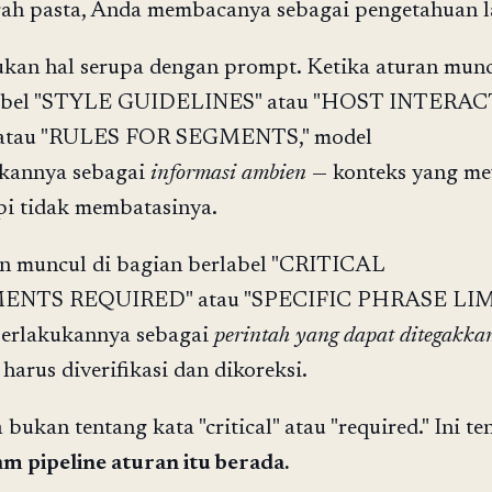
rah pasta, Anda membacanya sebagai pengetahuan l
an hal serupa dengan prompt. Ketika aturan munc
label "STYLE GUIDELINES" atau "HOST INTERA
tau "RULES FOR SEGMENTS," model
kannya sebagai
informasi ambien
— konteks yang me
pi tidak membatasinya.
an muncul di bagian berlabel "CRITICAL
NTS REQUIRED" atau "SPECIFIC PHRASE LIMI
erlakukannya sebagai
perintah yang dapat ditegakka
 harus diverifikasi dan dikoreksi.
ukan tentang kata "critical" atau "required." Ini te
m pipeline aturan itu berada.