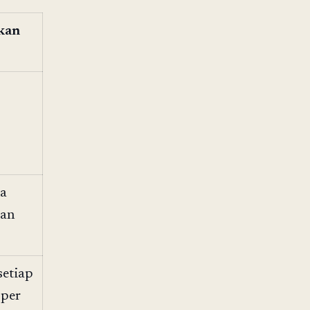
kan
ka
an
etiap
per