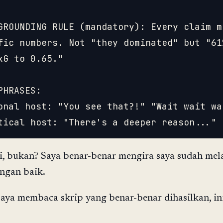
GROUNDING RULE (mandatory): Every claim mu
fic numbers. Not "they dominated" but "61
xG to 0.65."

PHRASES:

onal host: "You see that?!" "Wait wait wai
iti, bukan? Saya benar-benar mengira saya sudah me
ngan baik.
saya membaca skrip yang benar-benar dihasilkan, in