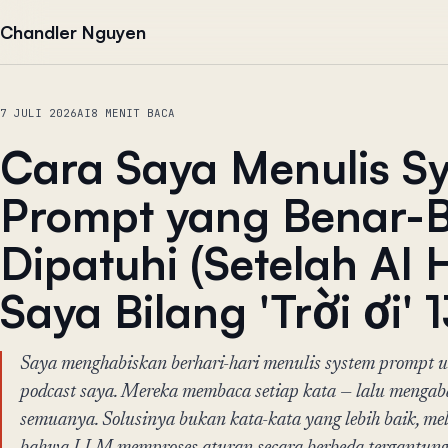
Lewati ke konten
Chandler Nguyen
7 JULI 2026
AI
8 MENIT BACA
Cara Saya Menulis S
Prompt yang Benar-
Dipatuhi (Setelah AI 
Saya Bilang 'Trời ơi' 1
Saya menghabiskan berhari-hari menulis system prompt u
podcast saya. Mereka membaca setiap kata — lalu menga
semuanya. Solusinya bukan kata-kata yang lebih baik, 