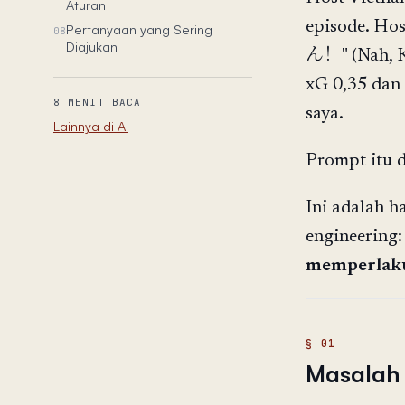
Aturan
episode. H
Pertanyaan yang Sering
08
Diajukan
ん！" (Nah, Ke
xG 0,35 dan
8 MENIT BACA
saya.
Lainnya di AI
Prompt itu d
Ini adalah h
engineering
memperlaku
Masalah