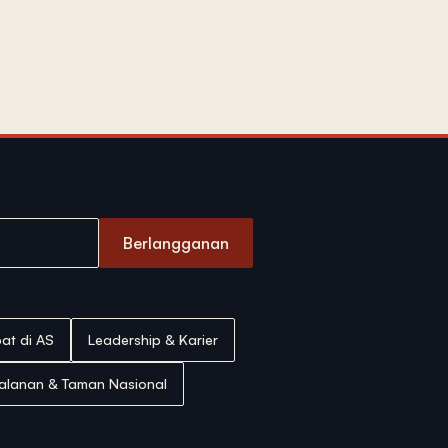
Berlangganan
at di AS
Leadership & Karier
jalanan & Taman Nasional