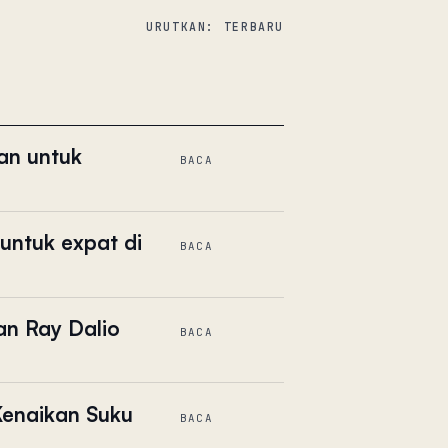
URUTKAN: TERBARU
an untuk
BACA
untuk expat di
BACA
n Ray Dalio
BACA
enaikan Suku
BACA