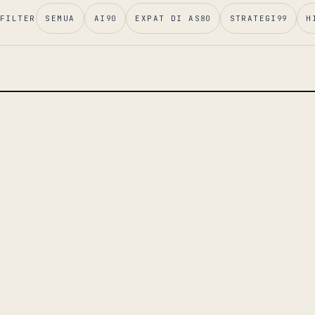
FILTER
SEMUA
AI
90
EXPAT DI AS
80
STRATEGI
99
H
ESAI UTAMA