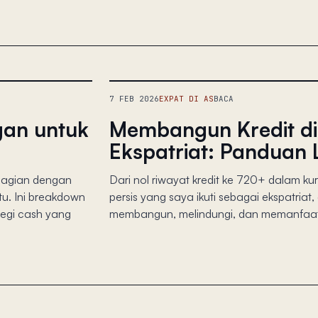
7 FEB 2026
EXPAT DI AS
BACA
gan untuk
Membangun Kredit di
Ekspatriat: Panduan
 bagian dengan
Dari nol riwayat kredit ke 720+ dalam ku
tu. Ini breakdown
persis yang saya ikuti sebagai ekspatriat
tegi cash yang
membangun, melindungi, dan memanfaatk