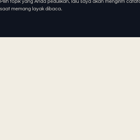
Pilih topik yang Anda pedulikan, lalu saya akan mengirim catat
saat memang layak dibaca.