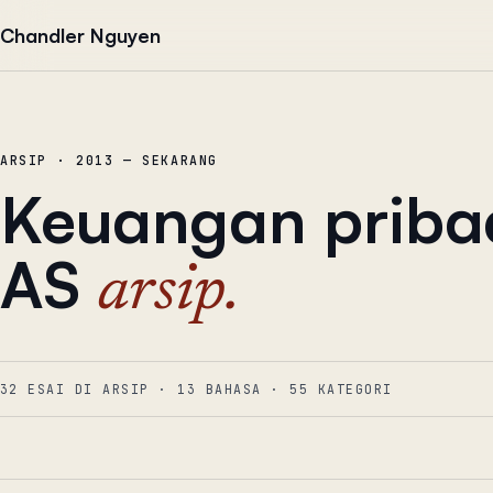
Lewati ke konten
Chandler Nguyen
ARSIP · 2013 — SEKARANG
Keuangan pribad
AS
arsip.
32 ESAI DI ARSIP
·
13
BAHASA
·
55
KATEGORI