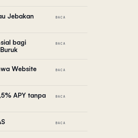
tau Jebakan
BACA
ial bagi
BACA
 Buruk
hwa Website
BACA
 4,5% APY tanpa
BACA
AS
BACA