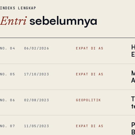
INDEKS LENGKAP
sebelumnya
Entri
H
NO. 04
06/02/2026
EXPAT DI AS
E
M
NO. 05
17/10/2023
EXPAT DI AS
A
T
NO. 06
02/08/2023
GEOPOLITIK
t
P
NO. 07
11/05/2023
EXPAT DI AS
B