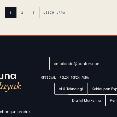
1
2
3
LEBIH LAMA
Alamat email
una
OPSIONAL: PILIH TOPIK ANDA
layak
AI & Teknologi
Kehidupan Exp
Digital Marketing
Per
membangun produk.