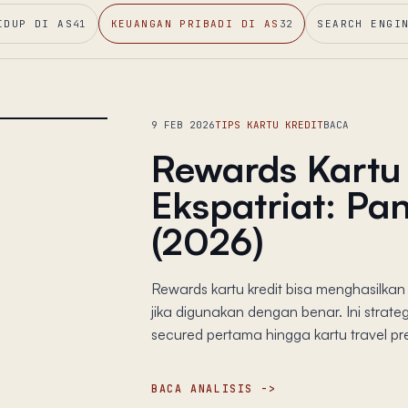
IDUP DI AS
41
KEUANGAN PRIBADI DI AS
32
SEARCH ENGI
9 FEB 2026
TIPS KARTU KREDIT
BACA
Rewards Kartu 
Ekspatriat: P
(2026)
Rewards kartu kredit bisa menghasilka
jika digunakan dengan benar. Ini strateg
secured pertama hingga kartu travel p
BACA ANALISIS