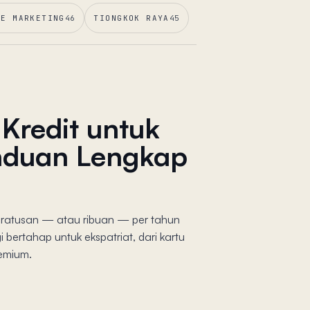
NE MARKETING
46
TIONGKOK RAYA
45
Kredit untuk
anduan Lengkap
n ratusan — atau ribuan — per tahun
i bertahap untuk ekspatriat, dari kartu
remium.