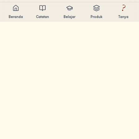
?
Beranda
Catatan
Belajar
Produk
Tanya
Chandler Nguyen
AI builder, lifelong learner, dan product creator. Build tools
yang bantu orang belajar dan berkarya.
HALAMAN
Catatan
Belajar