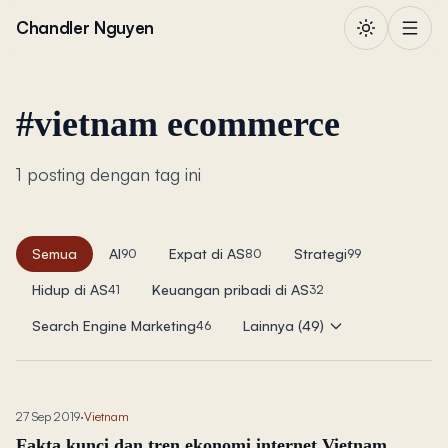
Lewati ke konten
Chandler Nguyen
#
vietnam ecommerce
1 posting dengan tag ini
Semua
AI
Expat di AS
Strategi
90
80
99
Hidup di AS
Keuangan pribadi di AS
41
32
Search Engine Marketing
Lainnya (49)
46
27 Sep 2019
·
Vietnam
Fakta kunci dan tren ekonomi internet Vietnam