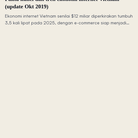
(update Okt 2019)
Ekonomi internet Vietnam senilai $12 miliar diperkirakan tumbuh
3,5 kali lipat pada 2025, dengan e-commerce siap menjadi
sektor terbesar karena 61% pengguna kini mengadopsi
pembayaran mobile.