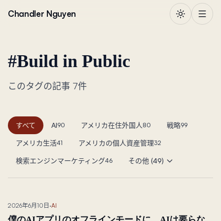
本文へ移動
Chandler Nguyen
#
Build in Public
このタグの記事 7件
すべて
AI
アメリカ在住外国人
戦略
90
80
99
アメリカ生活
アメリカの個人資産管理
41
32
検索エンジンマーケティング
その他 (49)
46
2026年6月10日
·
AI
僕のAIアプリのオフラインモードに、AIは要らな