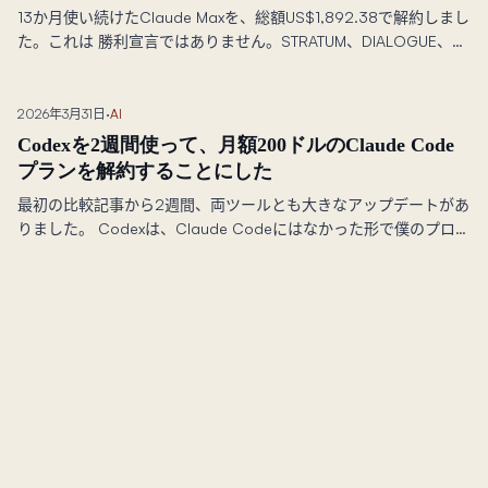
13か月使い続けたClaude Maxを、総額US$1,892.38で解約しまし
た。これは 勝利宣言ではありません。STRATUM、DIALOGUE、コ
ース基盤、そしてこの サイトを、Codexを主軸にしても同じペー
スで進められるのかを試す30日間の 実験です。
2026年3月31日
·
AI
Codexを2週間使って、月額200ドルのClaude Code
プランを解約することにした
最初の比較記事から2週間、両ツールとも大きなアップデートがあ
りました。 Codexは、Claude Codeにはなかった形で僕のプロダ
クト戦略に疑問を投げかけてきました。 Claude CodeはAgent
TeamsとAutoMemoryをリリース。結果として、月額200ドルの
Maxプランを解約しつつ、より少ないコストでより良いアウトプ
ットを得ています。