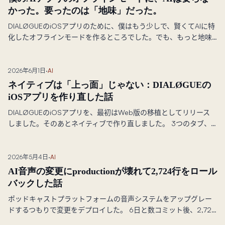
かった。要ったのは「地味」だった。
DIALØGUEのiOSアプリのために、僕はもう少しで、賢くてAIに特
化したオフラインモードを作るところでした。でも、もっと地味
な問いを立ててみたんです——iOSはもう何を用意してくれてい
るんだろう？——すると、本当に大変だったのは「賢くありた
い」という衝動を抑えることでした。「エピソードをダウンロー
2026年6月1日
·
AI
ドして飛行機の中で聴く」の裏にある、標準的でまったく華のな
ネイティブは「上っ面」じゃない：DIALØGUEの
い仕組みと、なぜ地味を選ぶのがベテランの判断だったのかにつ
iOSアプリを作り直した話
いて書きます。
DIALØGUEのiOSアプリを、最初はWeb版の移植としてリリース
しました。そのあとネイティブで作り直しました。 3つのタブ、
ロック画面の音声、同期する文字起こし、しぶといオフライン、
そしてSiri。 スマホのサイズに縮めただけのWebアプリは、結局
のところまだWebアプリだからです。
2026年5月4日
·
AI
AI音声の変更にproductionが壊れて2,724行をロール
バックした話
ポッドキャストプラットフォームの音声システムをアップグレー
ドするつもりで変更をデプロイした。 6日と数コミット後、2,724
行のコードを削除して安定版にロールバックした。 これが実際に