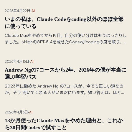
起きたことと、productionのAI変更にテストをどう扱うべきかに
ついて学んだことだ。
2026年4月22日
·
AI
いまの私は、Claude Codeをcoding以外のほぼ全部
に使っている
Claude Maxをやめてから19日。自分の使い分けはもうはっきりし
ました。 xHighのGPT-5.4を載せたCodexがcodingの席を取り、
xHighのOpus 4.7を載せた Claude Codeが机の残り全部の席を取
っています。
2026年4月16日
·
AI
Andrew Ngの7コースから2年、2026年の僕が本当に
選ぶ学習パス
2023年に勧めた Andrew Ng の7コースが、今でも正しい道なの
か。そう 聞いてくれる人がいまだにいます。短い答えは、ほとん
どのコースは今でも 価値があります。ただし、その周りに組むロ
ードマップはまったく別物です。 2026年版アップデート、コー
スごとの判定と、builder/operator で分かれる パスをまとめまし
2026年4月3日
·
AI
た。
13か月使ったClaude Maxをやめた理由と、これか
ら30日間Codexで試すこと