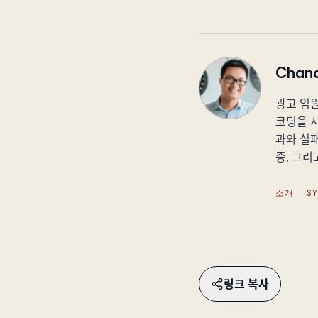
Chand
광고 임원
코딩을 시
과와 실패
증, 그리
소개
S
링크 복사