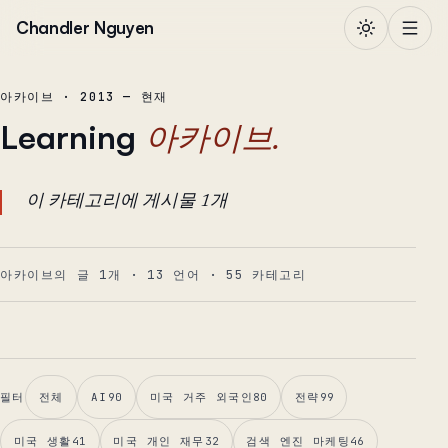
본문으로 건너뛰기
Chandler Nguyen
아카이브 · 2013 — 현재
Learning
아카이브.
이 카테고리에 게시물 1개
아카이브의 글 1개
·
13
언어
·
55
카테고리
필터
전체
AI
90
미국 거주 외국인
80
전략
99
미국 생활
41
미국 개인 재무
32
검색 엔진 마케팅
46