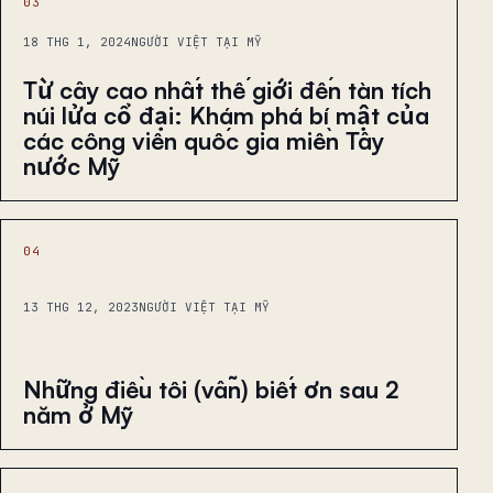
03
18 THG 1, 2024
NGƯỜI VIỆT TẠI MỸ
Từ cây cao nhất thế giới đến tàn tích
núi lửa cổ đại: Khám phá bí mật của
các công viên quốc gia miền Tây
nước Mỹ
04
13 THG 12, 2023
NGƯỜI VIỆT TẠI MỸ
Những điều tôi (vẫn) biết ơn sau 2
năm ở Mỹ