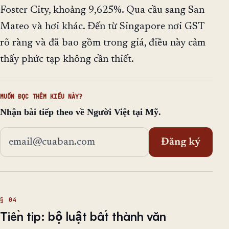
Foster City, khoảng 9,625%. Qua cầu sang San
Mateo và hơi khác. Đến từ Singapore nơi GST
rõ ràng và đã bao gồm trong giá, điều này cảm
thấy phức tạp không cần thiết.
MUỐN ĐỌC THÊM KIỂU NÀY?
Nhận bài tiếp theo về Người Việt tại Mỹ.
Địa chỉ email
Đăng ký
Tiền tip: bộ luật bất thành văn