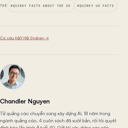
THẺ
#
QUIRKY FACTS ABOUT THE US
#
QUIRKY US FACTS
Có câu hỏi? Hỏi Sydney
→
Chandler Nguyen
Từ quảng cáo chuyển sang xây dựng AI. 18 năm trong
ngành quảng cáo, 4 cuốn sách đã xuất bản, rồi tôi quyết
định học lập trình ở tuổi 40. Giờ tôi xây dựng các nền