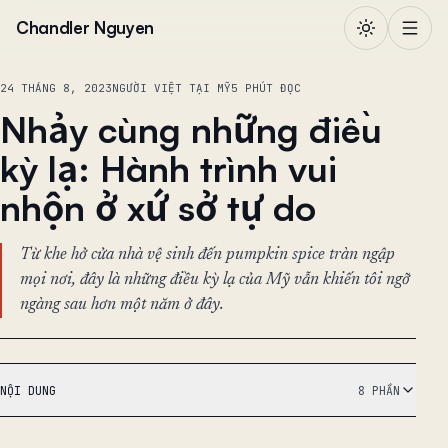
Chuyển đến nội dung
Chandler Nguyen
24 THÁNG 8, 2023
NGƯỜI VIỆT TẠI MỸ
5 PHÚT ĐỌC
Nhảy cùng những điều
kỳ lạ: Hành trình vui
nhộn ở xứ sở tự do
Từ khe hở cửa nhà vệ sinh đến pumpkin spice tràn ngập
mọi nơi, đây là những điều kỳ lạ của Mỹ vẫn khiến tôi ngỡ
ngàng sau hơn một năm ở đây.
NỘI DUNG
8 PHẦN