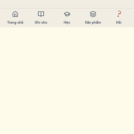
?
Trang chủ
Ghi chú
Học
Sản phẩm
Hỏi
Chandler Nguyen
AI builder, ham học hỏi, thích xây sản phẩm. Tạo ra công
cụ giúp mọi người học và sáng tạo.
TRANG
Ghi chú