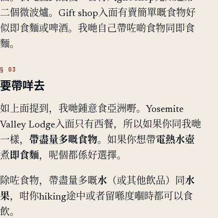
二個微波爐。Gift shop入面有賣簡單嘅食物好
似即食麵或啤酒。我哋自己帶咗啲食物同即食
麵。
要帶咩去
如上面提到，我哋鍾意食亞洲嘢。Yosemite
Valley Lodge入面只有西餐，所以如果你同我哋
一樣，
帶盡量多嘅食物
。如果你想帶
電熱水壺
煮
即食麵
，呢個都係好選擇。
除咗食物，帶盡量多嘅
水
（或其他飲品）同
水
果
，咁你hiking途中或者留喺度嗰時都可以食
飲。