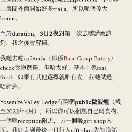
由房間外面開始好多trails。所以呢個係大
bonus。
至於duration，
3日2夜
對第一次去嚟講應該
夠，我之後會解釋。
我哋去咗cafeteria（即係
Base Camp Eatery
）
check食物選擇，但唔太好。基本上係fast
food，如果冇其他選擇就唯有食。我哋試過，
唔鍾意。
Yosemite Valley Lodge有
兩個public微波爐
（截
至2022年4月），所以你可以翻熱自己嘅食物。
一個喺reception附近，另一個喺gift shop入
面。我哋直到最後一日行入gift shop先知道第