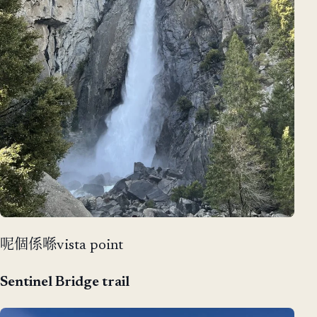
呢個係喺vista point
Sentinel Bridge trail