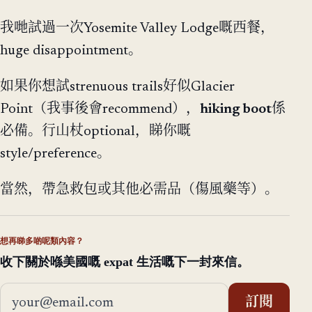
我哋試過一次Yosemite Valley Lodge嘅西餐，
huge disappointment。
如果你想試strenuous trails好似Glacier
Point（我事後會recommend），
hiking boot
係
必備。行山杖optional，睇你嘅
style/preference。
當然，帶急救包或其他必需品（傷風藥等）。
想再睇多啲呢類內容？
收下關於喺美國嘅 expat 生活嘅下一封來信。
電郵地址
訂閱