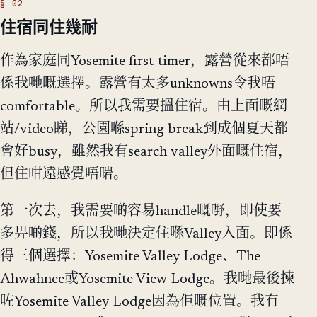
住宿同住幾耐
作為家庭同Yosemite first-timer，露營從來都唔
係我哋嘅選擇。露營有太多unknowns令我唔
comfortable。所以我需要搵住宿。由上面嘅網
站/video睇，公園喺spring break到成個夏天都
會好busy，雖然我有search valley外面嘅住宿，
但住咁遠感覺唔啱。
第一次去，我需要啲容易handle嘅嘢，即使要
多畀啲錢，所以我哋決定住喺Valley入面。即係
得三個選擇：Yosemite Valley Lodge、The
Ahwahnee或Yosemite View Lodge。我哋最後揀
咗Yosemite Valley Lodge因為佢嘅位置。我冇