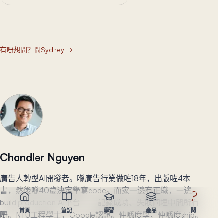
有嘢想問？問Sydney
→
Chandler Nguyen
廣告人轉型AI開發者。喺廣告行業做咗18年，出版咗4本
書，然後喺40歲決定學寫code。而家一邊有正職，一邊
?
build production AI平台——記錄成功、失敗同埋中間所有
首頁
筆記
學習
產品
問
嘢。NTU工程學士，Google認證。仲喺度學，仲喺度ship。