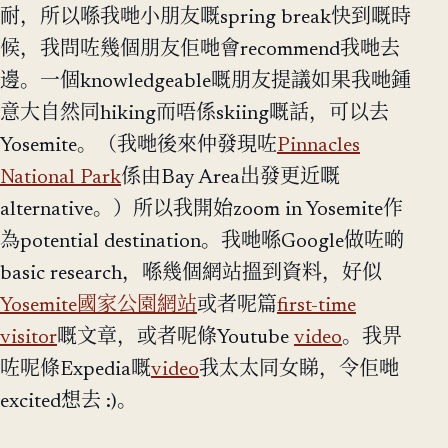
耐，所以喺我哋小朋友嘅spring break快到嘅時
候，我問咗幾個朋友佢哋會recommend我哋去
邊。一個knowledgeable嘅朋友提議如果我哋鍾
意大自然同hiking而唔係skiing嘅話，可以去
Yosemite。（我哋後來仲發現咗
Pinnacles
National Park
係由Bay Area出發更近嘅
alternative。）所以我開始zoom in Yosemite作
為potential destination。我哋喺Google做咗啲
basic research，喺幾個網站搵到資料，好似
Yosemite國家公園網站
或者呢篇
first-time
visitor
嘅文章，或者呢條Youtube
video
。我畀
咗呢條Expedia嘅
video
我太太同女睇，令佢哋
excited想去 :)。