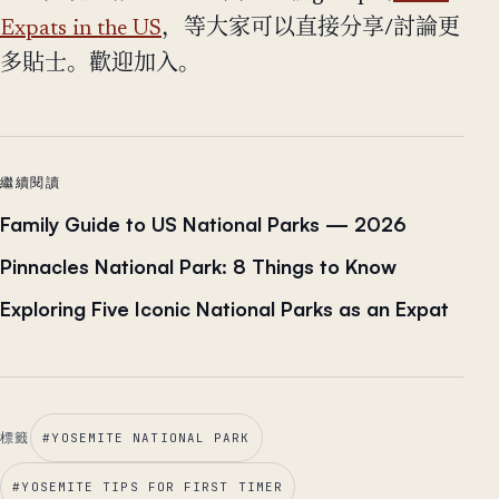
Expats in the US
，等大家可以直接分享/討論更
多貼士。歡迎加入。
繼續閱讀
Family Guide to US National Parks — 2026
Pinnacles National Park: 8 Things to Know
Exploring Five Iconic National Parks as an Expat
標籤
#
YOSEMITE NATIONAL PARK
#
YOSEMITE TIPS FOR FIRST TIMER