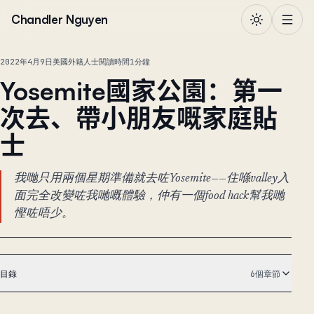
跳到正文
Chandler Nguyen
2022年4月9日
美國外籍人士
閱讀時間1分鐘
Yosemite國家公園：第一
次去、帶小朋友嘅家庭貼
士
我哋只用兩個星期準備就去咗Yosemite——住喺valley入
面完全改變咗我哋嘅體驗，仲有一個food hack幫我哋
慳咗唔少。
目錄
6個章節