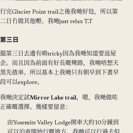
行完Glacier Point trail之後我哋好攰，所以第
二日冇做其他嘢。我哋just relax T.T
第三日
搵第三日去邊有啲tricky因為我哋知道要返屋
企。而且因為前面有好長嘅彎路，我哋唔想天
黑先揸車。所以基本上我哋只有朝早到下晝早
段可以explore。
我哋決定試
Mirror Lake trail
，嗯，我哋做咗
正確嘅選擇。幾樣要留意：
由Yosemite Valley Lodge開車大約10分鐘到
可以泊車開始行嘅地方。我哋可以行過去但