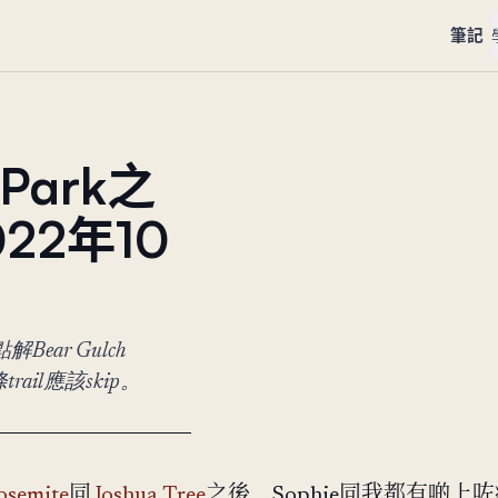
筆記
 Park之
22年10
Bear Gulch
ail應該skip。
osemite
同
Joshua Tree
之後，Sophie同我都有啲上