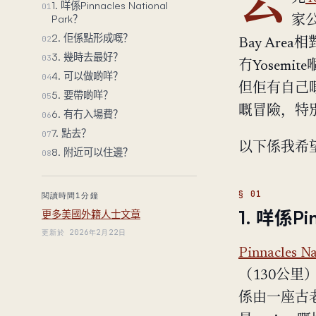
去
1. 咩係Pinnacles National
01
Park？
家公
2. 佢係點形成嘅？
02
Bay Are
3. 幾時去最好？
03
冇Yosemit
4. 可以做啲咩？
04
但佢有自己嘅ch
5. 要帶啲咩？
05
嘅冒險，特
6. 有冇入場費？
06
7. 點去？
07
以下係我希
8. 附近可以住邊？
08
閱讀時間1分鐘
1. 咩係Pin
更多美國外籍人士文章
更新於 2026年2月22日
Pinnacles Na
（130公里
係由一座古