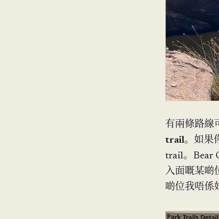
有兩條路線
trail
。如果你
trail。Bea
入面嘅某啲位，
啲位我唔係好co