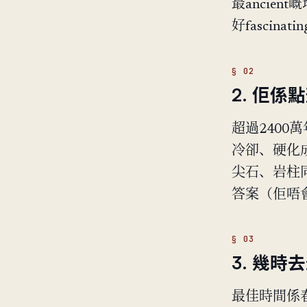
最ancien
好fascinati
2. 佢係
超過2400
冷卻、硬化
尖石、岩柱同
答案（佢唔
3. 幾時
最佳時間係