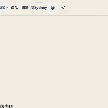
產品
關於
問Sydney
學習
咗癮去國