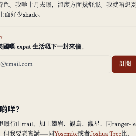
特色。我哋十月去嘅，溫度方面幾舒服。我就唔想
l上面好少shade。
？
國嘅 expat 生活嘅下一封來信。
地址
訂閱
做啲咩？
嘅行山trail，加上攀岩、觀鳥、觀星、同ranger-le
me。但我要老實講——同
Yosemite
或者
Joshua Tree
比，