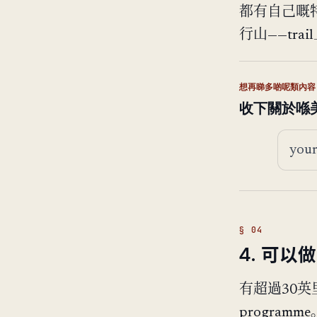
都有自己嘅
行山——trai
想再睇多啲呢類內容
收下關於喺美
電郵
4. 可以
有超過30英里
program