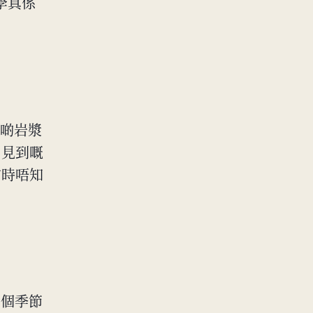
質學真係
嗰啲岩漿
日見到嘅
當時唔知
每個季節