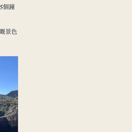
-5個鐘
面嘅景色