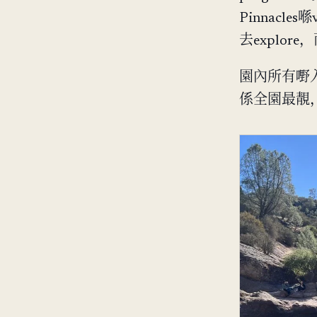
Pinnacle
去explore，
園內所有嘢
係全園最靚，而且