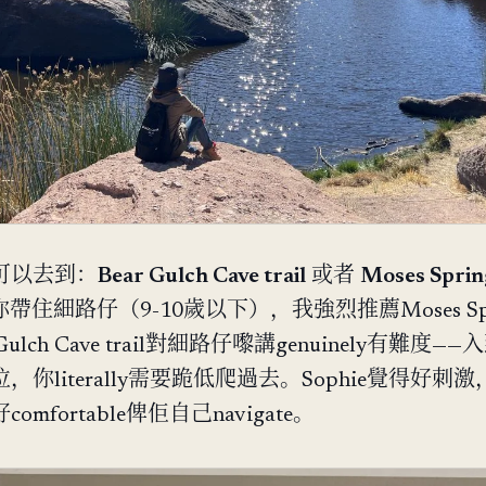
可以去到：
Bear Gulch Cave trail
或者
Moses Sprin
帶住細路仔（9-10歲以下），我強烈推薦Moses Spr
r Gulch Cave trail對細路仔嚟講genuinely有難度——入
你literally需要跪低爬過去。Sophie覺得好刺
mfortable俾佢自己navigate。