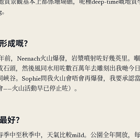
t嘅地質景觀基本上都係珊瑚礁，呢種deep-time嘅地
ng。
點形成嘅？
萬年前，Neenach火山爆發，岩漿噴射咗好幾英里。
成石頭，然後風同水用咗數百萬年去雕刻出我哋今
峽谷。Sophie問我火山會唔會再爆發，我要承認
會——火山活動早已停止咗）。
去最好？
春季中至秋季中，天氣比較mild。公園全年開放，