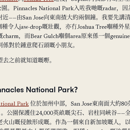
園。Pinnacles National Park入咗我哋嘅radar
a相對近——由San Jose向東南揸大約兩個鐘。我要先講
e嗰種令人jaw-drop嘅壯觀，亦冇Joshua Tree嗰種外星f
arm，而Bear Gulch嗰個area原來係一個genuin
別係對於鍾意爬石頭嘅小朋友。
望去之前就知道嘅嘢。
nacles National Park？
tional Park
位於加州中部，San Jose東南面大約80
）。公園保護住24,000英畝嘅尖石、岩柱同峽谷——
老火山嘅侵蝕形成嘅。作為一個來自新加坡嘅人，