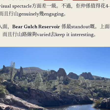
s喺visual spectacle方面差一級。不過，佢仲係值得花4
而且行山genuinely幾engaging。
入面，
Bear Gulch Reservoir
係最standout嘅。上
行山路線夠varied去keep it interesting。