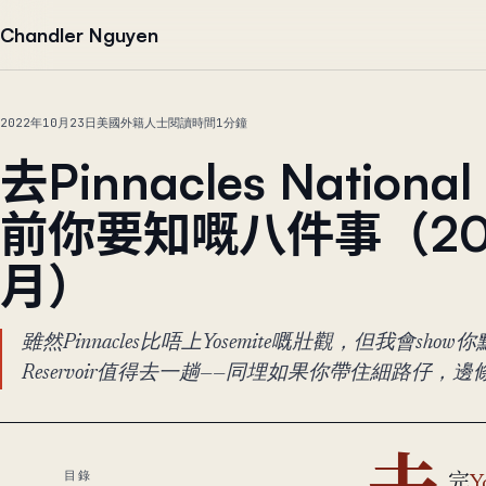
跳到正文
Chandler Nguyen
2022年10月23日
美國外籍人士
閱讀時間1分鐘
去Pinnacles National
前你要知嘅八件事（20
月）
雖然Pinnacles比唔上Yosemite嘅壯觀，但我會show你點解
Reservoir值得去一趟——同埋如果你帶住細路仔，邊條tr
目錄
完
Y