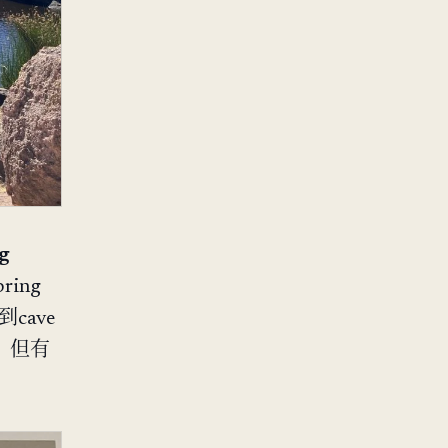
g
ing
到cave
激，但有