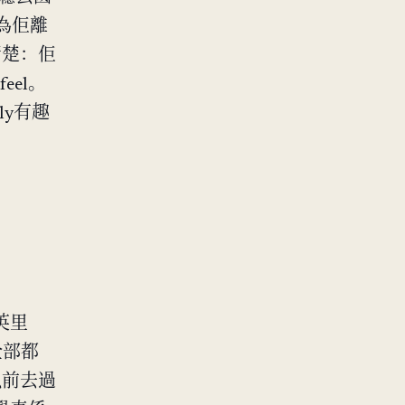
，因為佢離
清楚：佢
eel。
ely有趣
英里
全部都
以前去過