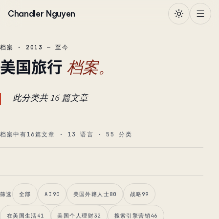
跳到正文
Chandler Nguyen
档案 · 2013 — 至今
美国旅行
档案。
此分类共 16 篇文章
档案中有16篇文章
·
13
语言
·
55
分类
筛选
全部
AI
90
美国外籍人士
80
战略
99
在美国生活
41
美国个人理财
32
搜索引擎营销
46