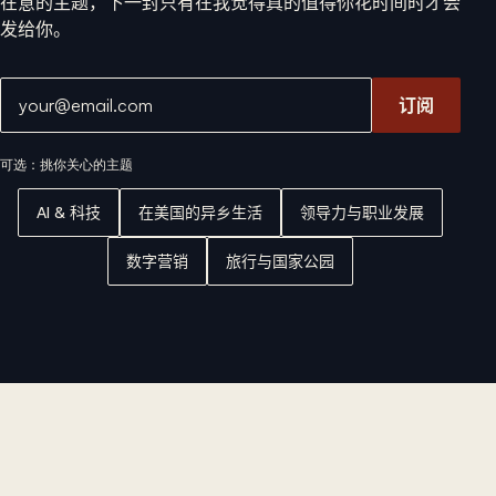
在意的主题，下一封只有在我觉得真的值得你花时间时才会
发给你。
邮箱地址
订阅
可选：挑你关心的主题
AI & 科技
在美国的异乡生活
领导力与职业发展
数字营销
旅行与国家公园