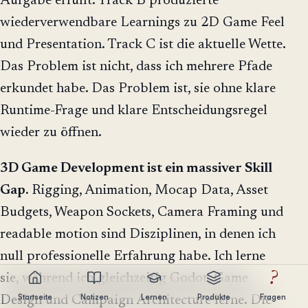
Aufgabe erfüllt. Track B produzierte
wiederverwendbare Learnings zu 2D Game Feel
und Presentation. Track C ist die aktuelle Wette.
Das Problem ist nicht, dass ich mehrere Pfade
erkundet habe. Das Problem ist, sie ohne klare
Runtime-Frage und klare Entscheidungsregel
wieder zu öffnen.
3D Game Development ist ein massiver Skill
Gap.
Rigging, Animation, Mocap Data, Asset
Budgets, Weapon Sockets, Camera Framing und
readable motion sind Disziplinen, in denen ich
null professionelle Erfahrung habe. Ich lerne
?
sie, während ich gleichzeitig Godot, Game
Startseite
Notizen
Lernen
Produkte
Fragen
Design und Campaign Architecture lerne. Die