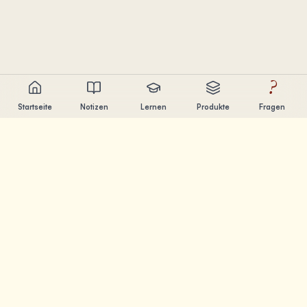
?
Startseite
Notizen
Lernen
Produkte
Fragen
Chandler Nguyen
AI-Entwickler, lebenslanger Lerner und Produktentwickler.
Ich baue Tools, die Menschen beim Lernen und
Erschaffen helfen.