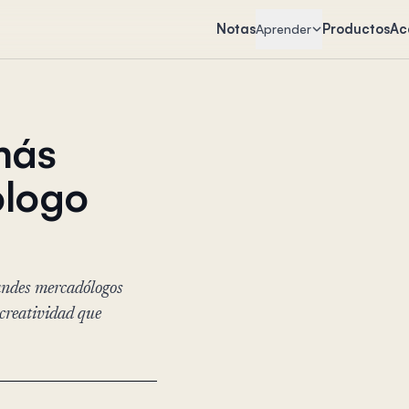
Notas
Productos
Ac
Aprender
más
ólogo
randes mercadólogos
 creatividad que