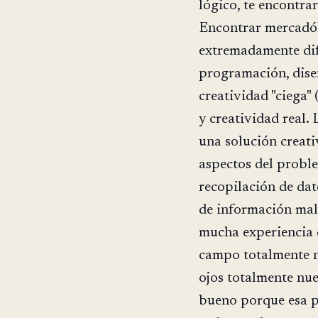
lógico, te encontra
Encontrar mercadól
extremadamente difí
programación, diseñ
creatividad "ciega"
y creatividad real.
una solución creati
aspectos del proble
recopilación de da
de información mal 
mucha experiencia d
campo totalmente no
ojos totalmente nu
bueno porque esa p