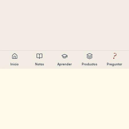
?
Inicio
Notas
Aprender
Productos
Preguntar
Chandler Nguyen
Constructor de IA, aprendiz de por vida y creador de
productos. Construyendo herramientas que ayudan a la