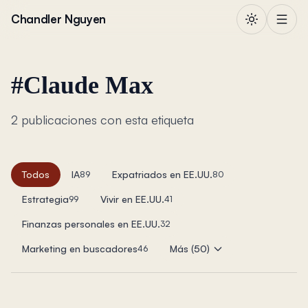
Saltar al contenido
Chandler Nguyen
#
Claude Max
2 publicaciones con esta etiqueta
Todos
IA
Expatriados en EE.UU.
89
80
Estrategia
Vivir en EE.UU.
99
41
Finanzas personales en EE.UU.
32
Marketing en buscadores
Más (50)
46