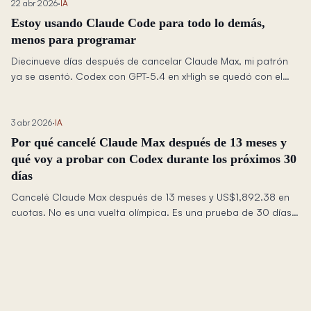
22 abr 2026
·
IA
Estoy usando Claude Code para todo lo demás,
menos para programar
Diecinueve días después de cancelar Claude Max, mi patrón
ya se asentó. Codex con GPT-5.4 en xHigh se quedó con el
asiento de programación. Claude Code con Opus 4.7 en
xHigh se quedó con todos los demás asientos del escritorio.
3 abr 2026
·
IA
Por qué cancelé Claude Max después de 13 meses y
qué voy a probar con Codex durante los próximos 30
días
Cancelé Claude Max después de 13 meses y US$1,892.38 en
cuotas. No es una vuelta olímpica. Es una prueba de 30 días
para ver si puedo seguir avanzando al mismo ritmo con
STRATUM, DIALOGUE, el curso y este sitio usando Codex como
herramienta principal.