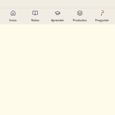
?
Inicio
Notas
Aprender
Productos
Preguntar
Chandler Nguyen
Constructor de IA, aprendiz de por vida y creador de
productos. Construyendo herramientas que ayudan a la
gente a aprender y crear.
PÁGINAS
Notas