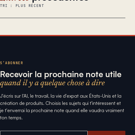
TRI : PLUS RÉCENT
S’ABONNER
Recevoir la prochaine note utile
quand il y a quelque chose à dire
J'écris sur l'AI, le travail, la vie d'expat aux États-Unis et la
création de produits. Choisis les sujets qui t'intéressent et
je t'enverrai la prochaine note quand elle vaudra vraiment
ton temps.
Adresse email