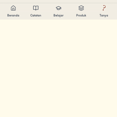
?
Beranda
Catatan
Belajar
Produk
Tanya
Chandler Nguyen
AI builder, lifelong learner, dan product creator. Build tools
yang bantu orang belajar dan berkarya.
HALAMAN
Catatan
Belajar