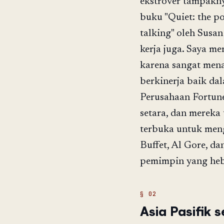
ekstrover tampakny
buku "Quiet: the po
talking" oleh Susa
kerja juga. Saya 
karena sangat mena
berkinerja baik da
Perusahaan Fortune
setara, dan mereka
terbuka untuk meng
Buffet, Al Gore, da
pemimpin yang heba
Asia Pasifik