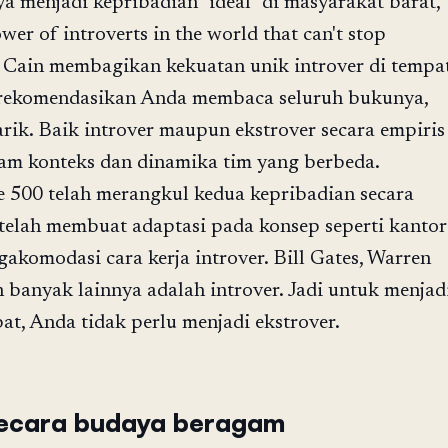
a menjadi kepribadian "ideal" di masyarakat barat,
wer of introverts in the world that can't stop
n Cain membagikan kekuatan unik introver di tempa
merekomendasikan Anda membaca seluruh bukunya,
rik. Baik introver maupun ekstrover secara empiris
lam konteks dan dinamika tim yang berbeda.
 500 telah merangkul kedua kepribadian secara
 telah membuat adaptasi pada konsep seperti kantor
akomodasi cara kerja introver. Bill Gates, Warren
n banyak lainnya adalah introver. Jadi untuk menjad
t, Anda tidak perlu menjadi ekstrover.
 secara budaya beragam