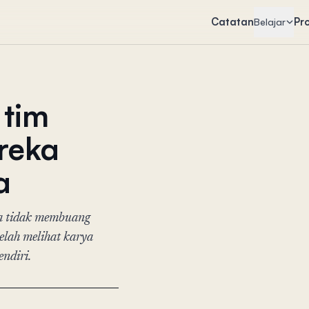
Catatan
Pr
Belajar
 tim
reka
a
ya tidak membuang
elah melihat karya
endiri.