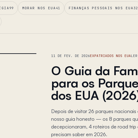
ÉGIA
99
MORAR NOS EUA
41
FINANÇAS PESSOAIS NOS EUA
32
11 DE FEV. DE 2026
EXPATRIADOS NOS EUA
LER
O Guia da Famí
para os Parque
dos EUA (2026
Depois de visitar 26 parques nacionais
nosso guia honesto — os 8 parques que 
decepcionaram, 4 roteiros de road trip 
precisam saber em 2026.