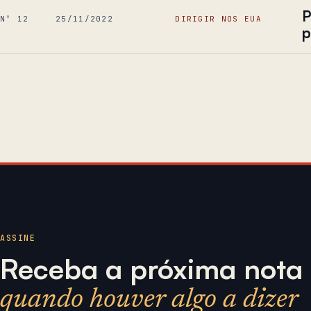
P
Nº 12
25/11/2022
DIRIGIR NOS EUA
p
ASSINE
Receba a próxima nota ú
quando houver algo a dizer