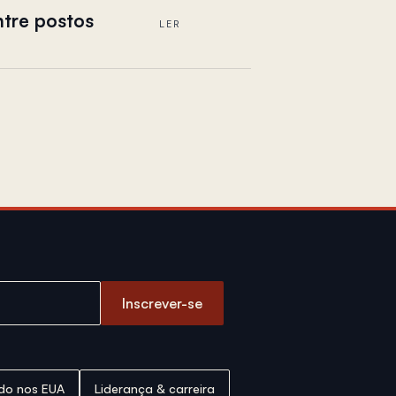
ntre postos
LER
Inscrever-se
ado nos EUA
Liderança & carreira