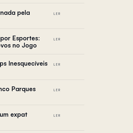
rnada pela
LER
por Esportes:
LER
ovos no Jogo
ps Inesquecíveis
LER
nco Parques
LER
 um expat
LER