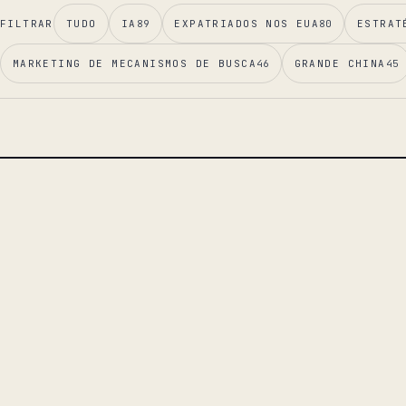
FILTRAR
TUDO
IA
89
EXPATRIADOS NOS EUA
80
ESTRAT
MARKETING DE MECANISMOS DE BUSCA
46
GRANDE CHINA
45
ENSAIO PRINCIPAL