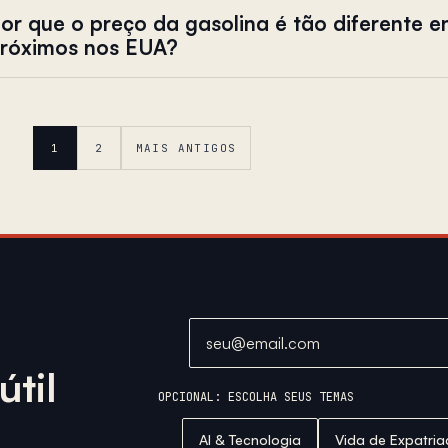
or que o preço da gasolina é tão diferente e
róximos nos EUA?
1
2
MAIS ANTIGOS
Endereço de email
til
OPCIONAL: ESCOLHA SEUS TEMAS
AI & Tecnologia
Vida de Expatri