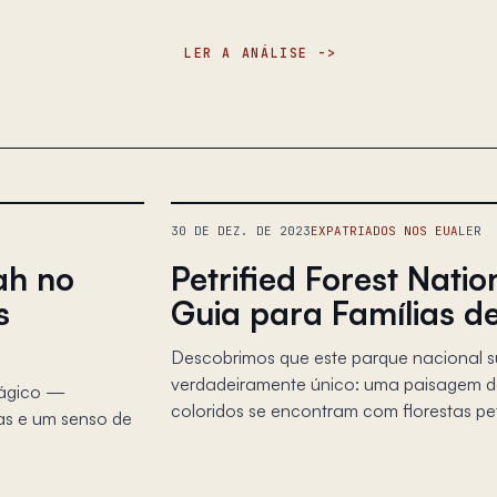
LER A ANÁLISE
30 DE DEZ. DE 2023
EXPATRIADOS NOS EUA
LER
ah no
Petrified Forest Nati
s
Guia para Famílias d
Descobrimos que este parque nacional 
verdadeiramente único: uma paisagem d
mágico —
coloridos se encontram com florestas pet
as e um senso de