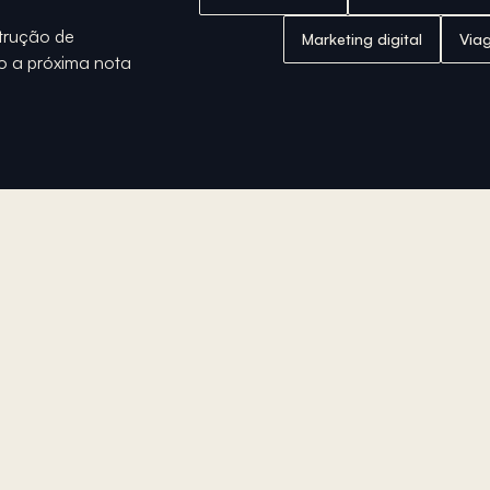
strução de
Marketing digital
Via
o a próxima nota