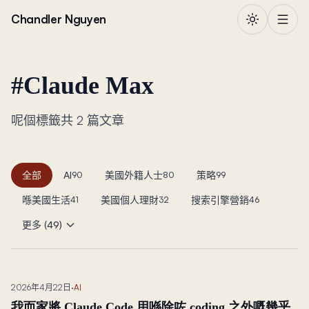
跳到正文
Chandler Nguyen
#
Claude Max
呢個標籤共 2 篇文章
全部
AI
美國外籍人士
策略
90
80
99
喺美國生活
美國個人理財
搜索引擎營銷
41
32
46
更多 (49)
2026年4月22日
·
AI
我而家將 Claude Code 用喺除咗 coding 之外嘅幾乎