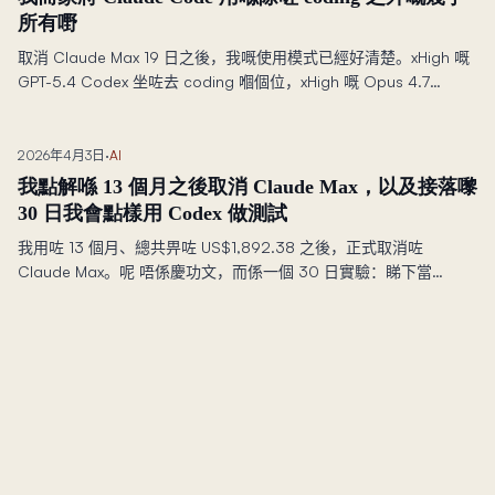
所有嘢
取消 Claude Max 19 日之後，我嘅使用模式已經好清楚。xHigh 嘅
GPT-5.4 Codex 坐咗去 coding 嗰個位，xHigh 嘅 Opus 4.7
Claude Code 就攞走咗我張枱上面其餘所有位置。
2026年4月3日
·
AI
我點解喺 13 個月之後取消 Claude Max，以及接落嚟
30 日我會點樣用 Codex 做測試
我用咗 13 個月、總共畀咗 US$1,892.38 之後，正式取消咗
Claude Max。呢 唔係慶功文，而係一個 30 日實驗：睇下當
Codex 變成主要工具之後，我仲可 唔可以用同一個節奏繼續推進
STRATUM、DIALOGUE、課程平台同呢個網站。