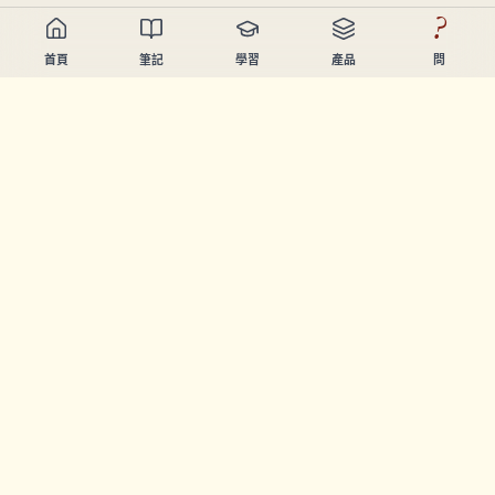
?
首頁
筆記
學習
產品
問
Chandler Nguyen
AI開發者、終身學習者、產品創造者。起緊幫人學習同創造
嘅工具。
頁面
筆記
學習