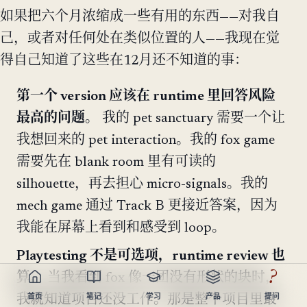
如果把六个月浓缩成一些有用的东西——对我自
己，或者对任何处在类似位置的人——我现在觉
得自己知道了这些在12月还不知道的事：
第一个 version 应该在 runtime 里回答风险
最高的问题。
我的 pet sanctuary 需要一个让
我想回来的 pet interaction。我的 fox game
需要先在 blank room 里有可读的
silhouette，再去担心 micro-signals。我的
mech game 通过 Track B 更接近答案，因为
我能在屏幕上看到和感受到 loop。
Playtesting 不是可选项，runtime review 也
?
算。
当我看到 fox 像一团没有形状的块时，
首页
笔记
学习
产品
提问
我就知道项目还没工作。那是整个项目里最