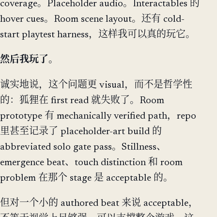
coverage。Placeholder audio。Interactables 的
hover cues。Room scene layout。还有 cold-
start playtest harness，这样我可以真的玩它。
然后我玩了。
诚实地说，这个问题更 visual，而不是哲学性
的：狐狸在 first read 就失败了。Room
prototype 有 mechanically verified path，repo
里甚至记录了 placeholder-art build 的
abbreviated solo gate pass。Stillness、
emergence beat、touch distinction 和 room
problem 在那个 stage 是 acceptable 的。
但对一个小的 authored beat 来说 acceptable，