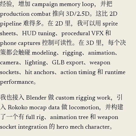
经验，增加 campaign memory loop，并把
production combat 推向 3D/2.5D。这比 2D
pipeline 难得多。在 2D 里，我可以用 sprite
sheets、HUD tuning、procedural VFX 和
phone captures 控制可读性。在 3D 里，每个决
策都会触碰 modeling、rigging、animation、
camera、lighting、GLB export、weapon
sockets、hit anchors、action timing 和 runtime
performance。
我也接入 Blender 做 custom rigging work，引
入 Rokoko mocap data 做 locomotion，并构建
了一个有 full rig、animation tree 和 weapon
socket integration 的 hero mech character。