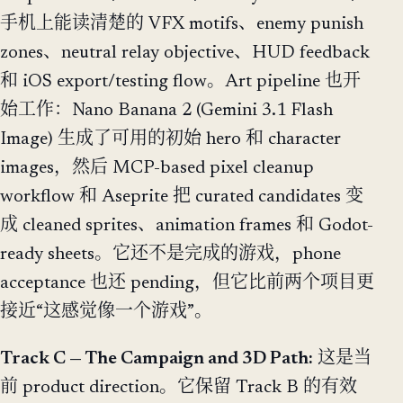
手机上能读清楚的 VFX motifs、enemy punish
zones、neutral relay objective、HUD feedback
和 iOS export/testing flow。Art pipeline 也开
始工作：Nano Banana 2 (Gemini 3.1 Flash
Image) 生成了可用的初始 hero 和 character
images，然后 MCP-based pixel cleanup
workflow 和 Aseprite 把 curated candidates 变
成 cleaned sprites、animation frames 和 Godot-
ready sheets。它还不是完成的游戏，phone
acceptance 也还 pending，但它比前两个项目更
接近“这感觉像一个游戏”。
Track C — The Campaign and 3D Path:
这是当
前 product direction。它保留 Track B 的有效