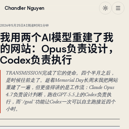
跳到正文
Chandler Nguyen
2026年5月25日
AI
阅读时间1分钟
我用两个AI模型重建了我
的网站：Opus负责设计，
Codex负责执行
TRANSMISSION完成了它的使命。四个半月之后，
是时候往前走了。趁着Memorial Day长周末我把网站
重建了一遍，但更值得讲的是工作流：Claude Opus
4.7负责设计判断，跑在GPT-5.5上的Codex负责执
行，而`/goal`功能让Codex一次可以自主跑接近四个
小时。