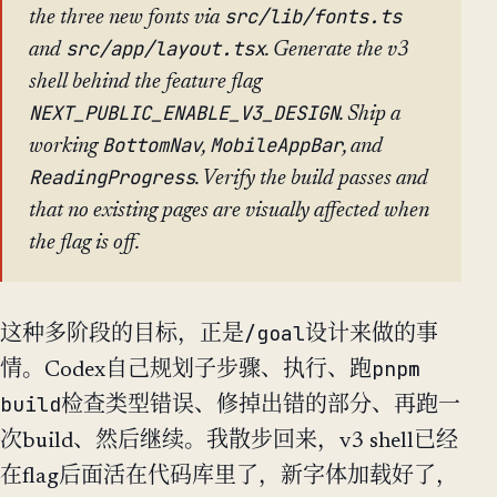
src/lib/fonts.ts
the three new fonts via
src/app/layout.tsx
and
. Generate the v3
shell behind the feature flag
NEXT_PUBLIC_ENABLE_V3_DESIGN
. Ship a
BottomNav
MobileAppBar
working
,
, and
ReadingProgress
. Verify the build passes and
that no existing pages are visually affected when
the flag is off.
/goal
这种多阶段的目标，正是
设计来做的事
pnpm
情。Codex自己规划子步骤、执行、跑
build
检查类型错误、修掉出错的部分、再跑一
次build、然后继续。我散步回来，v3 shell已经
在flag后面活在代码库里了，新字体加载好了，