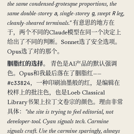
the same condensed-grotesque proportions, the
a
g
R
same double-storey
, single-storey
, swept
leg,
cleanly-sheared terminals."
有意思的地方在
于，两个不同的Claude模型在同一个决定上
给出了不同的判断。Sonnet选了安全选项。
Opus选了对的那个。
胭脂红的选择。
青色是AI产品的默认强调
色。Opus和我最后落在了胭脂红——
#c33824
，一种印刷油墨般的红，是编辑在
校样上的批注色，也是Loeb Classical
Library书架上拉丁文卷宗的颜色。理由非常
具体：
"the site is trying to feel editorial, not
developer-tool. Cyan signals tech. Carmine
signals craft. Use the carmine sparingly, always