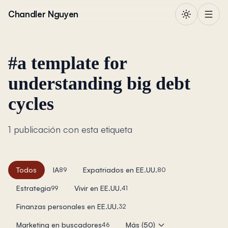
Saltar al contenido
Chandler Nguyen
#
a template for
understanding big debt
cycles
1 publicación con esta etiqueta
Todos
IA
Expatriados en EE.UU.
89
80
Estrategia
Vivir en EE.UU.
99
41
Finanzas personales en EE.UU.
32
Marketing en buscadores
Más (50)
46