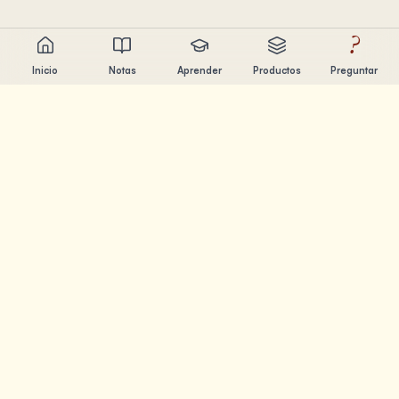
?
Inicio
Notas
Aprender
Productos
Preguntar
Chandler Nguyen
Constructor de IA, aprendiz de por vida y creador de
productos. Construyendo herramientas que ayudan a la
gente a aprender y crear.
PÁGINAS
Notas