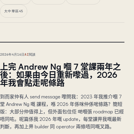
大中華區
45
主文章
2026年4月16日
AI
閱讀
上完 Andrew Ng 嗰 7 堂課兩年之
後：如果由今日重新嚟過，2026
年我會點走呢條路
到而家仲有人 send message 嚟問我：2023 年我推介嗰 7
堂 Andrew Ng 嘅 課程，喺 2026 年係咪仲係啱條路？簡短
版：大部分仲值得上，但外面包住佢 哋嗰張 roadmap 已經
唔同咗。呢篇係我 2026 年嘅 update，每堂課畀我嘅最新
判斷，再加上畀 builder 同 operator 兩條唔同嘅叉路。