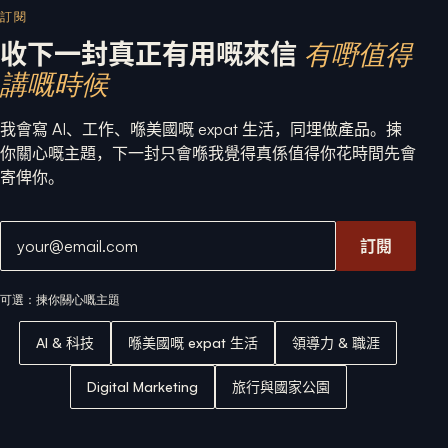
訂閱
收下一封真正有用嘅來信
有嘢值得
講嘅時候
我會寫 AI、工作、喺美國嘅 expat 生活，同埋做產品。揀
你關心嘅主題，下一封只會喺我覺得真係值得你花時間先會
寄俾你。
電郵地址
訂閱
可選：揀你關心嘅主題
AI & 科技
喺美國嘅 expat 生活
領導力 & 職涯
Digital Marketing
旅行與國家公園