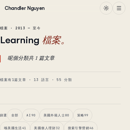
跳到正文
Chandler Nguyen
檔案 · 2013 — 至今
Learning
檔案。
呢個分類共 1 篇文章
檔案有1篇文章
·
13
語言
·
55
分類
篩選
全部
AI
90
美國外籍人士
80
策略
99
喺美國生活
41
美國個人理財
32
搜索引擎營銷
46