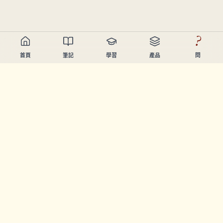
?
首頁
筆記
學習
產品
問
Chandler Nguyen
AI開發者、終身學習者、產品創造者。起緊幫人學習同創造
嘅工具。
頁面
筆記