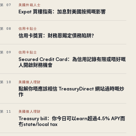
第 07
美國外籍人士
Expat 買樓指南：加息對美國按揭嘅影響
第 08
信用卡貼士
信用卡獎賞：財務恩賜定債務陷阱？
第 09
信用卡貼士
Secured Credit Card：為信用記錄有限或唔好嘅
人開啟財務機會
第 10
美國個人理財
點解你唔應該相信 TreasuryDirect 網站過時嘅炒
作
第 11
美國個人理財
Treasury bill：你今日可以earn超過4.5% APY而
冇state/local tax