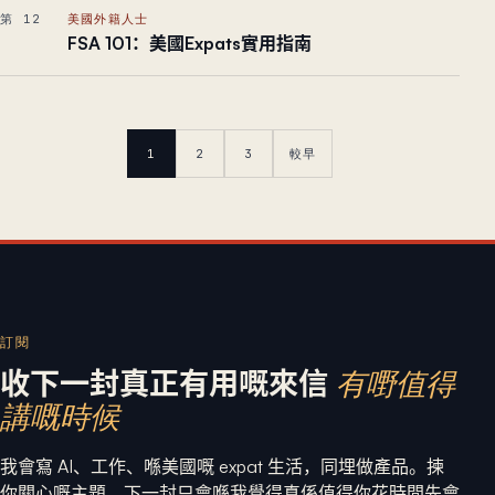
第 12
美國外籍人士
FSA 101：美國Expats實用指南
1
2
3
較早
訂閱
收下一封真正有用嘅來信
有嘢值得
講嘅時候
我會寫 AI、工作、喺美國嘅 expat 生活，同埋做產品。揀
你關心嘅主題，下一封只會喺我覺得真係值得你花時間先會