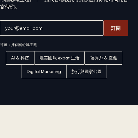
寄俾你。
電郵地址
訂閱
可選：揀你關心嘅主題
AI & 科技
喺美國嘅 expat 生活
領導力 & 職涯
Digital Marketing
旅行與國家公園