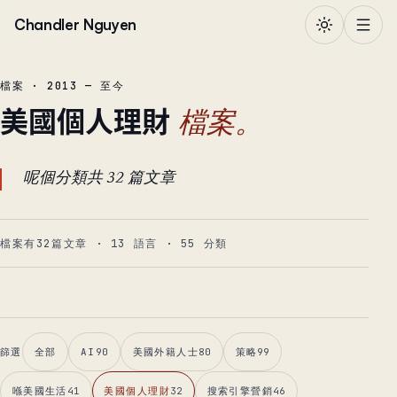
跳到正文
Chandler Nguyen
檔案 · 2013 — 至今
美國個人理財
檔案。
呢個分類共 32 篇文章
檔案有32篇文章
·
13
語言
·
55
分類
篩選
全部
AI
90
美國外籍人士
80
策略
99
喺美國生活
41
美國個人理財
32
搜索引擎營銷
46